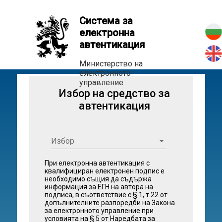
Система за
електронна
автентикация
Министерство на
електронното
управление
Избор на средство за
автентикация
Избор
При електронна автентикация с
квалифициран електронен подпис е
необходимо същия да съдържа
информация за ЕГН на автора на
подписа, в съответствие с § 1, т.22 от
допълнителните разпоредби на Закона
за електронното управление при
условията на § 5 от Наредбата за