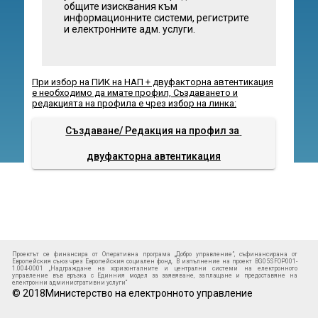
общите изисквания към
информационните системи, регистрите
и електронните адм. услуги.
При избор на ПИК на НАП + двуфакторна автентикация
е необходимо да имате профил, Създаването и
редакцията на профила е чрез избор на линка:
Създаване/ Редакция на профил за 
двуфакторна автентикация
Проектът се финансира от Оперативна програма „Добро управление”, съфинансирана от
Европейския съюз чрез Европейския социален фонд. В изпълнение на проект BG05SFOP001-
1.004-0001 „Надграждане на хоризонталните и централни системи на електронното
управление във връзка с Единния модел за заявяване, заплащане и предоставяне на
електронни административни услуги“
© 2018Министерство на електронното управление