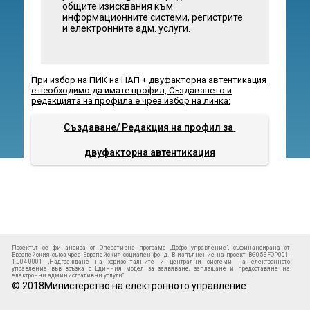
общите изисквания към
информационните системи, регистрите
и електронните адм. услуги.
При избор на ПИК на НАП + двуфакторна автентикация
е необходимо да имате профил, Създаването и
редакцията на профила е чрез избор на линка:
Създаване/ Редакция на профил за 
двуфакторна автентикация
Проектът се финансира от Оперативна програма „Добро управление”, съфинансирана от
Европейския съюз чрез Европейския социален фонд. В изпълнение на проект BG05SFOP001-
1.004-0001 „Надграждане на хоризонталните и централни системи на електронното
управление във връзка с Единния модел за заявяване, заплащане и предоставяне на
електронни административни услуги“
© 2018Министерство на електронното управление