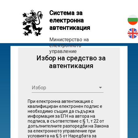
Система за
електронна
автентикация
Министерство на
електронното
управление
Избор на средство за
автентикация
Избор
При електронна автентикация с
квалифициран електронен подпис е
необходимо същия да съдържа
информация за ЕГН на автора на
подписа, в съответствие с § 1, т.22 от
допълнителните разпоредби на Закона
за електронното управление при
условията на § 5 от Наредбата за