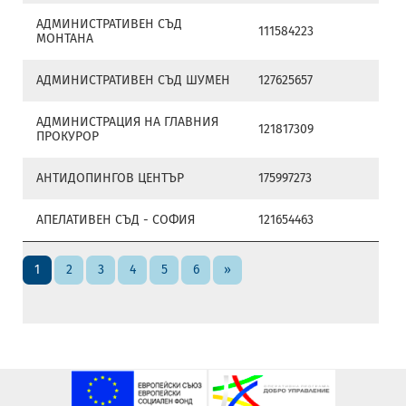
АДМИНИСТРАТИВЕН СЪД
111584223
МОНТАНА
АДМИНИСТРАТИВЕН СЪД ШУМЕН
127625657
АДМИНИСТРАЦИЯ НА ГЛАВНИЯ
121817309
ПРОКУРОР
АНТИДОПИНГОВ ЦЕНТЪР
175997273
АПЕЛАТИВЕН СЪД - СОФИЯ
121654463
1
2
3
4
5
6
»