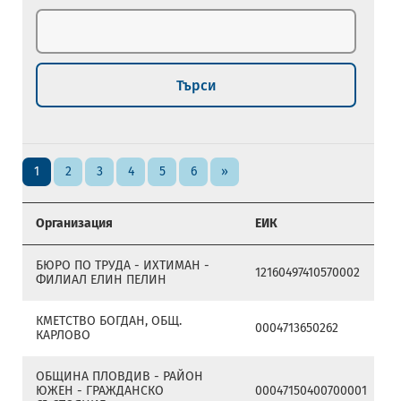
Търси
1
2
3
4
5
6
»
Организация
ЕИК
БЮРО ПО ТРУДА - ИХТИМАН -
12160497410570002
ФИЛИАЛ ЕЛИН ПЕЛИН
КМЕТСТВО БОГДАН, ОБЩ.
0004713650262
КАРЛОВО
ОБЩИНА ПЛОВДИВ - РАЙОН
ЮЖЕН - ГРАЖДАНСКО
00047150400700001